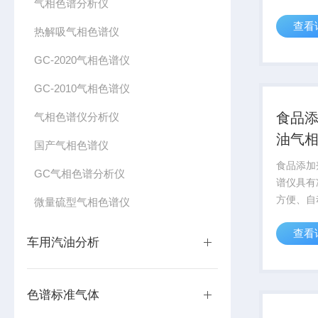
气相色谱分析仪
析，ZKP
查看
集谱图。
热解吸气相色谱仪
乙醛残留
GC-2020气相色谱仪
确、简单
和环保；..
GC-2010气相色谱仪
食品
气相色谱仪分析仪
油气
国产气相色谱仪
食品添加
GC气相色谱分析仪
谱仪具有
方便、自
微量硫型气相色谱仪
分析样品
查看
泛应用于
车用汽油分析
行标准GB 
品添加剂
色谱标准气体