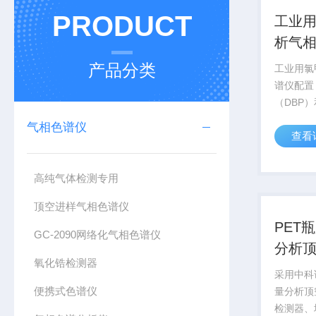
PRODUCT
工业
析气
产品分类
工业用氯
谱仪配置
（DBP）
（PEG-
气相色谱仪
查看
离抓甲烷
测器检测
氯甲烷的
高纯气体检测专用
顶空进样气相色谱仪
PET
GC-2090网络化气相色谱仪
分析
氧化锆检测器
采用中科
便携式色谱仪
量分析顶
检测器、