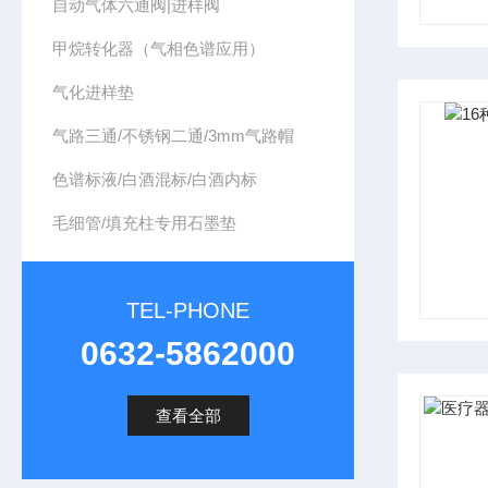
自动气体六通阀|进样阀
甲烷转化器（气相色谱应用）
气化进样垫
气路三通/不锈钢二通/3mm气路帽
色谱标液/白酒混标/白酒内标
毛细管/填充柱专用石墨垫
TEL-PHONE
0632-5862000
查看全部