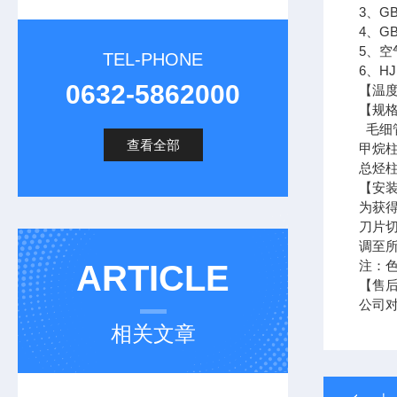
3、G
4、G
5、空
TEL-PHONE
6、H
0632-5862000
【温度
【规
毛细
查看全部
甲烷柱
总烃柱
【安
为获
刀片
调至
注：
ARTICLE
【售
公司对
相关文章