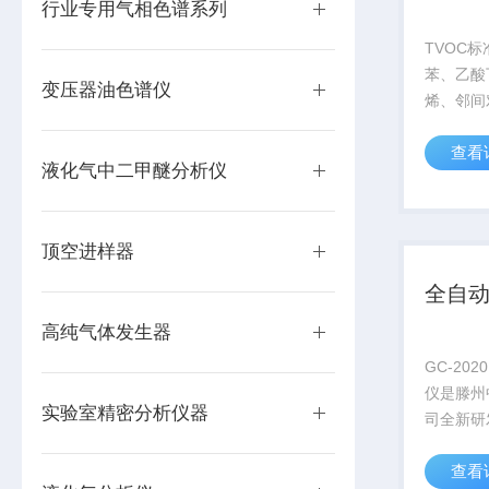
行业专用气相色谱系列
TVOC
苯、乙酸
变压器油色谱仪
烯、邻间
组分，用
查看
检测时校
液化气中二甲醚分析仪
行GB50
工程室内
标准
顶空进样器
全自
高纯气体发生器
GC-20
仪是滕州
实验室精密分析仪器
司全新研
析仪器，
查看
开机5分