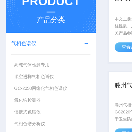
PRODUCT
产品分类
本文主要
柱性质、
关产品参
各类常规
气相色谱仪
查看
柱、不锈
等，公司
国产色谱
高纯气体检测专用
迎咨询
顶空进样气相色谱仪
滕州
GC-2090网络化气相色谱仪
氧化锆检测器
滕州气相
便携式色谱仪
GC20
于卫生防
气相色谱分析仪
检测、质