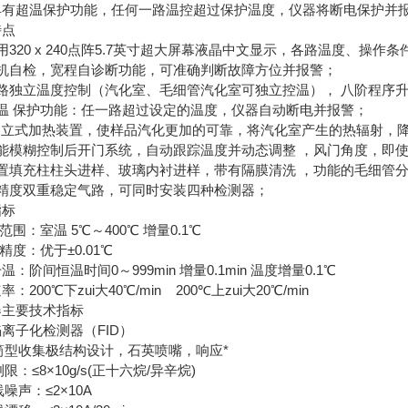
具有超温保护功能，任何一路温控超过保护温度，仪器将断电保护并
特点
用320 x 240点阵5.7英寸超大屏幕液晶中文显示，各路温度、
开机自检，宽程自诊断功能，可准确判断故障方位并报警；
六路独立温度控制（汽化室、毛细管汽化室可独立控温）， 八阶程序
超温 保护功能：任一路超过设定的温度，仪器自动断电并报警；
的立式加热装置，使样品汽化更加的可靠，将汽化室产生的热辐射，降
智能模糊控制后开门系统，自动跟踪温度并动态调整 ，风门角度，即
配置填充柱柱头进样、玻璃内衬进样，带有隔膜清洗 ，功能的毛细管
高精度双重稳定气路，可同时安装四种检测器；
指标
温范围：室温 5℃～400℃ 增量0.1℃
温精度：优于±0.01℃
温：阶间恒温时间0～999min 增量0.1min 温度增量0.1℃
：200℃下zui大40℃/min 200℃上zui大20℃/min
器主要技术指标
离子化检测器（FID）
圆筒型收集极结构设计，石英喷嘴，响应*
测限：≤8×10g/s(正十六烷/异辛烷)
线噪声：≤2×10A