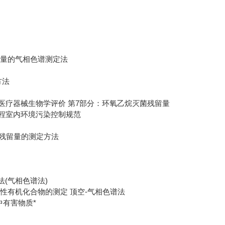
分含量的气相色谱测定法
方法
7:2008医疗器械生物学评价 第7部分：环氧乙烷灭菌残留量
建筑工程室内环境污染控制规范
定
滴涕残留量的测定方法
法
定法(气相色谱法)
中挥发性有机化合物的测定 顶空-气相色谱法
料中有害物质*