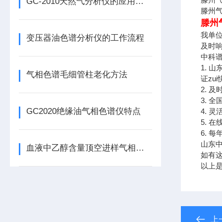
GC-2010天然气分析仪的应用范围是十分广泛的
滕州
滕州
我单位
变压器油色谱分析仪的工作流程
及时响
中科谱
1. 
气相色谱毛细管柱老化方法
证zu
2. 
3. 
GC2020绝缘油气相色谱仪特点
4. 
5. 
6. 
山东
血液中乙醇含量顶空进样气相色谱法测定
如有
以上
上