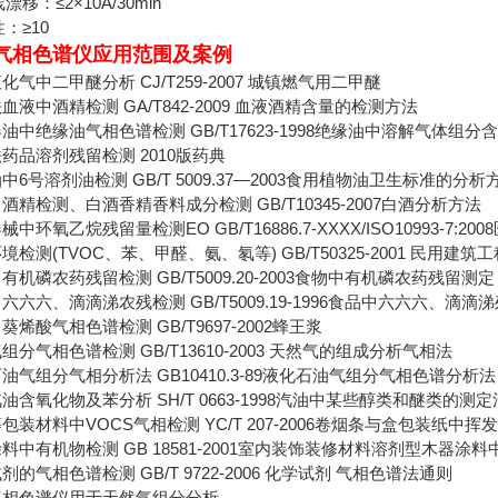
线漂移：≤2×10A/30min
性：≥10
气相色谱仪应用范围及案例
化气中二甲醚分析 CJ/T259-2007 城镇燃气用二甲醚
血液中酒精检测 GA/T842-2009 血液酒精含量的检测方法
油中绝缘油气相色谱检测 GB/T17623-1998绝缘油中溶解气体组
药品溶剂残留检测 2010版药典
中6号溶剂油检测 GB/T 5009.37—2003食用植物油卫生标准的分析
酒精检测、白酒香精香料成分检测 GB/T10345-2007白酒分析方法
械中环氧乙烷残留量检测EO GB/T16886.7-XXXX/ISO10993-
境检测(TVOC、苯、甲醛、氨、氡等) GB/T50325-2001 民用
有机磷农药残留检测 GB/T5009.20-2003食物中有机磷农药残留测
六六六、滴滴涕农残检测 GB/T5009.19-1996食品中六六六、滴
葵烯酸气相色谱检测 GB/T9697-2002蜂王浆
组分气相色谱检测 GB/T13610-2003 天然气的组成分析气相法
油气组分气相分析法 GB10410.3-89液化石油气组分气相色谱分析
油含氧化物及苯分析 SH/T 0663-1998汽油中某些醇类和醚类的测
包装材料中VOCS气相检测 YC/T 207-2006卷烟条与盒包装纸
料中有机物检测 GB 18581-2001室内装饰装修材料溶剂型木器涂
剂的气相色谱检测 GB/T 9722-2006 化学试剂 气相色谱法通则
气相色谱仪用于天然气组分分析