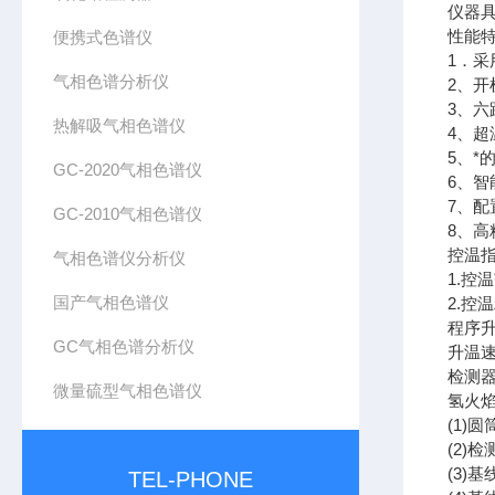
仪器
性能
便携式色谱仪
1．采
气相色谱分析仪
2、
3、
热解吸气相色谱仪
4、
5、*
GC-2020气相色谱仪
6、
7、
GC-2010气相色谱仪
8、
控温
气相色谱仪分析仪
1.控
国产气相色谱仪
2.控
程序升
GC气相色谱分析仪
升温速率
检测
微量硫型气相色谱仪
氢火焰
(1)
(2)检
(3)基
TEL-PHONE