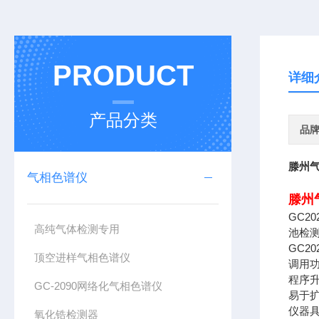
PRODUCT
详细
产品分类
品
滕州
气相色谱仪
滕州
GC
高纯气体检测专用
池检测
GC
顶空进样气相色谱仪
调用
程序
GC-2090网络化气相色谱仪
易于
仪器
氧化锆检测器