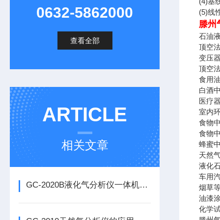
(4)基
0632-5862000
(5)线
滕州
石油液
查看全部
顶空法
变压器
顶空法
食用油
白酒中
医疗器
ARTICLE
室内环
食物中
食物中
相关文章
蜂蜜中
天然气
液化石
车用汽
GC-2020B液化气分析仪一体机特点
烟草等
油漆涂
化学试
滕州