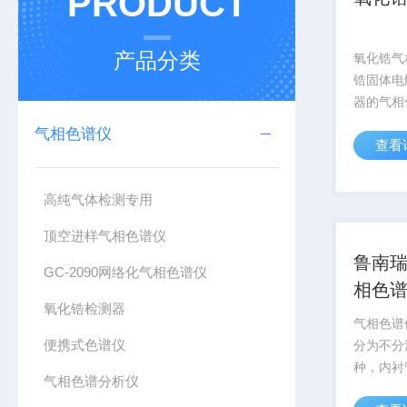
PRODUCT
产品分类
氧化锆气
锆固体电
器的气相
析高纯惰
气相色谱仪
查看
氧气、甲
量。具有
性、一次
高纯气体检测专用
的特点可根
顶空进样气相色谱仪
鲁南瑞虹
GC-2090网络化气相色谱仪
相色
氧化锆检测器
气相色谱
便携式色谱仪
分为不分
种，内衬
气相色谱分析仪
材料制成