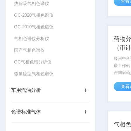
查看
器有限公
热解吸气相色谱仪
相色谱仪
GC-2020气相色谱仪
量稳定、
（鲁南瑞虹S
GC-2010气相色谱仪
药物
气相色谱仪分析仪
（审
国产气相色谱仪
滕州中科
GC气相色谱分析仪
谱工作站
合国家药
微量硫型气相色谱仪
典及国家
查看
的要求，
车用汽油分析
能，使用
步操作都
存在一起，
色谱标准气体
气相