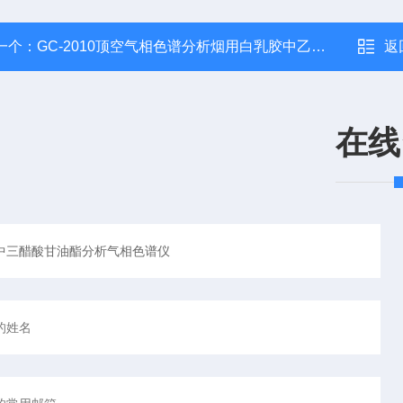
一个：
GC-2010顶空气相色谱分析烟用白乳胶中乙酸乙烯酯
返
在线