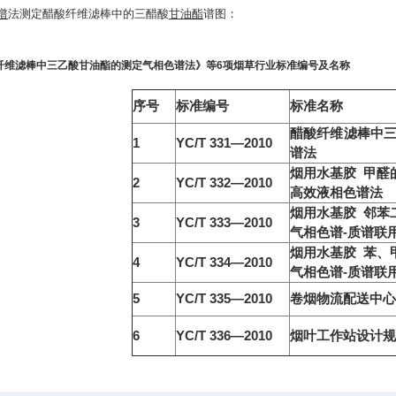
谱
法测定醋酸纤维滤棒中的三醋酸
甘油酯
谱图：
纤维滤棒中三乙酸甘油酯的测定
气相色谱法》等6项烟草行业标准编号及名称
序号
标准编号
标准名称
醋酸纤维滤棒中三
1
YC
/
T
331
—
2010
谱法
烟用水基胶 甲醛
2
YC
/
T
332
—
2010
高效液相色谱法
烟用水基胶 邻苯
3
YC
/
T
333
—
2010
气相色谱-质谱联
烟用水基胶 苯、
4
YC
/
T
334
—
2010
气相色谱-质谱联
5
YC
/
T
335
—
2010
卷烟物流配送中心
6
YC
/
T
336
—
2010
烟叶工作站设计规