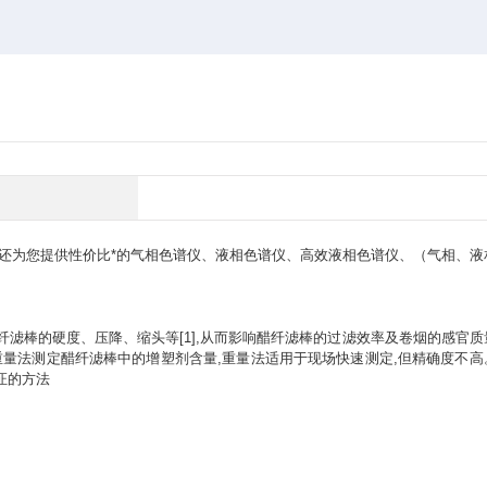
还为您提供性价比*的气相色谱仪、液相色谱仪、高效液相色谱仪、（气相、液
滤棒的硬度、压降、缩头等[1],从而影响醋纤滤棒的过滤效率及卷烟的感官质
重量法测定醋纤滤棒中的增塑剂含量,重量法适用于现场快速测定,但精确度不高
证的方法