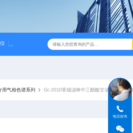
仪
国产气相色谱仪价格/国产气相色谱仪厂家
粗苯中三苯
专用气相色谱系列
Gc-2010香烟滤棒中三醋酸甘油酯分析气
电话咨询