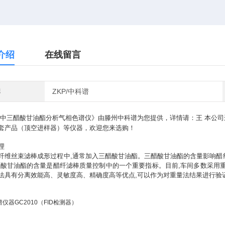
介绍
在线留言
牌
ZKP/中科谱
中三醋酸甘油酯分析气相色谱仪》由滕州中科谱为您提供，详情请：王 本公司
套产品（顶空进样器）等仪器，欢迎您来选购！
理
纤维丝束滤棒成形过程中,通常加入三醋酸甘油酯。三醋酸甘油酯的含量影响醋纤
醋酸甘油酯的含量是醋纤滤棒质量控制中的一个重要指标。目前,车间多数采用
法具有分离效能高、灵敏度高、精确度高等优点,可以作为对重量法结果进行验
仪器GC2010（FID检测器）