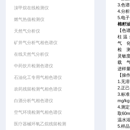
3.色
溴甲烷在线检测仪
4.分
5.电
燃气热值检测仪
棉籽
【色
天然气分析仪
柱 
矿井气分析气相色谱仪
气 化
检 测
在线天然气分析仪
灵敏度
载 气
中药饮片检测色谱仪
进样量
【操
石油化工专用气相色谱仪
1.无
2.正
农药残留检测气相色谱仪
3.标
白酒分析气相色谱仪
mg/k
4.测
空气环境检测气相色谱仪
取60m
温水浴
医疗器械环氧乙烷残留检测
5.样