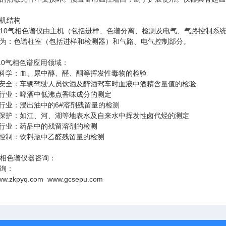
机结构
10
（
气相色谱仪由主机
包括进样、色谱分离、检测及电气、气路控制系
为：色谱柱室（包括进样和检测器）和气路、电气控制部分。
10
气相色谱
应用领域：
科学：血、尿中醇、醛、酮等挥发性毒物的检验
安全：车辆驾驶人员饮酒及醉酒驾车时血液中酒精含量值的检验
行业：啤酒中低沸点香味成分的测定
6#
行业：浸出油中的
溶剂残留量的检测
保护：如江、河、湖等地表水及自来水中挥发性卤代烃的测定
行业：药品中的残留溶剂的检测
控制：饮料瓶中乙醛残留量的检测
相色谱仪器咨询：
询
：
ww.zkpyq.com www.gcsepu.com