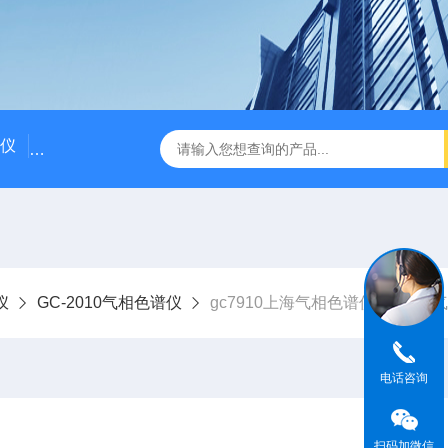
仪
国产气相色谱仪价格/国产气相色谱仪厂家
粗苯中三苯
仪
GC-2010气相色谱仪
gc7910上海气相色谱仪 gc791
电话咨询
扫码加微信