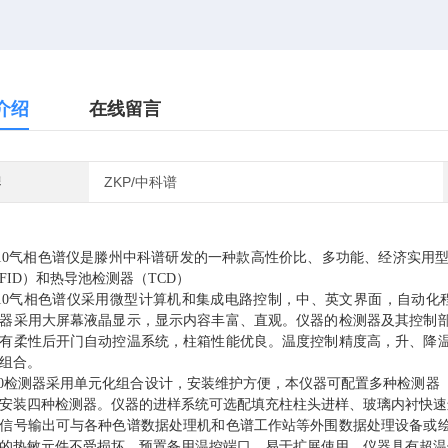
介绍
在线留言
牌
ZKP/中科谱
10
气相色谱仪是滕州中科谱研发的一种款高性价比、多功能、经济实用
）
FID）和热导池检测器（TCD
7910气相色谱仪采用微型计算机和集成电路控制，中、英文界面，自动
器采用大屏幕液晶显示，显示内容丰富、直观。仪器的检测器及其控制
有柔性后开门自动控温系统，柱箱性能优良。温度控制精度高，升、降
组合。
910检测器采用单元化组合设计，安装维护方便，本仪器可配置多种检测器（
安装四种检测器。
仪器的进样系统可选配填充柱柱头进样、玻璃内衬快速
信号输出可与各种色谱数据处理机和色谱工作站等外围数据处理设备或
的热敏元件不受损坏。预置备用温控端口，易于扩展使用。
仪器具有超温