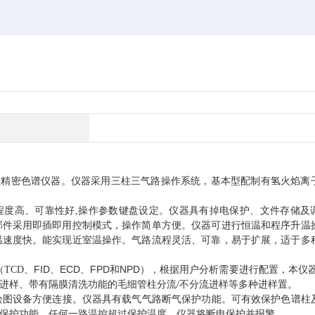
型精密色谱仪器。仪器采用三柱三气路操作系统，基本型配制有氢火焰离
化程度高、可靠性好,操作参数键盘设定。仪器具有掉电保护、文件存储及
部件采用即插即用控制模式，操作简单方便。仪器可进行恒温和程序升温
温速度快。能实现近室温操作。气路流程灵活、可靠，易于扩展，适于多
、FID、ECD、FPD和NPD），根据用户分析需要进行配置，本仪器
TCD
不分流进样等多种进样置。
进样、带有隔膜清洗功能的毛细管柱分流/
绘图设备方便连接。
仪器具有载气气路断气保护功能。可有效保护色谱柱及
保护功能，任何一路温控超过保护温度，仪器将断电保护并报警。