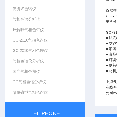
便携式色谱仪
仪器整
GC-79
气相色谱分析仪
主机分
热解吸气相色谱仪
GC79
■
法庭
GC-2020气相色谱仪
■
交通
■
酿酒
GC-2010气相色谱仪
■
食品
■
环境
气相色谱仪分析仪
■
制药
■
材料
国产气相色谱仪
GC气相色谱分析仪
上海气
在线咨
微量硫型气相色谱仪
w
公司
TEL-PHONE