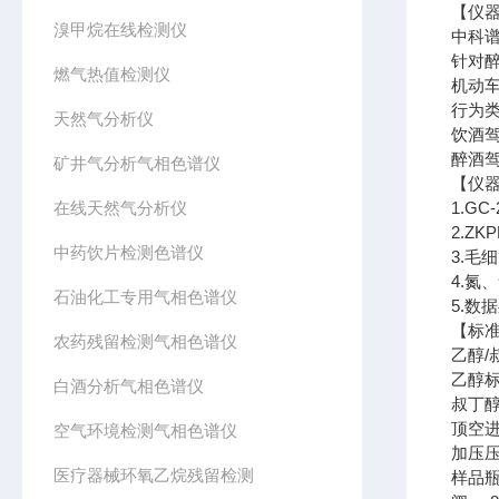
【仪
溴甲烷在线检测仪
中科
针对
燃气热值检测仪
机动
行为
天然气分析仪
饮酒驾
醉酒驾
矿井气分析气相色谱仪
【仪
在线天然气分析仪
1.G
2.Z
中药饮片检测色谱仪
3.毛细
4.氮
石油化工专用气相色谱仪
5.数
【标
农药残留检测气相色谱仪
乙醇/
乙醇标
白酒分析气相色谱仪
叔丁醇
顶空
空气环境检测气相色谱仪
加压压
医疗器械环氧乙烷残留检测
样品瓶