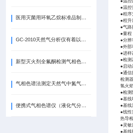
●温控
●温控
●程序
医用灭菌用环氧乙烷标准品制备方法
●程升速
●气路
●量程
GC-2010天然气分析仪有着以下几大主要特点
●分辨率
●外部
●进
●检测
新型灭火剂全氟酮检测气相色谱仪使用原理
●启
●通信
检测器
气相色谱法测定天然气中氮气含量方法
氢火焰
●检测
●基线
便携式气相色谱仪（液化气分析）特点
●基线漂
●线性
热导检
●灵敏度
●基线