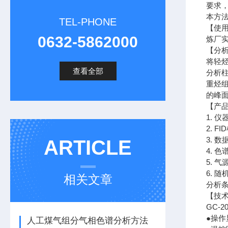
要求
本方
TEL-PHONE
【使
0632-5862000
炼厂
【分
将轻
查看全部
分析
重烃
的峰
【产
1. 仪
2. 
3. 
ARTICLE
4. 
5. 
6. 
相关文章
分析
【技
GC-
●操作
人工煤气组分气相色谱分析方法