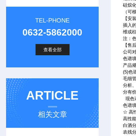
硅烷化
（可
【安
TEL-PHONE
插入
0632-5862000
维或柱
注：
【售
查看全部
公司对
色谱
产品
(5)
毛细
分析
ARTICLE
分有
现色
色谱
☆ 高
相关文章
高性能
白酒
农残