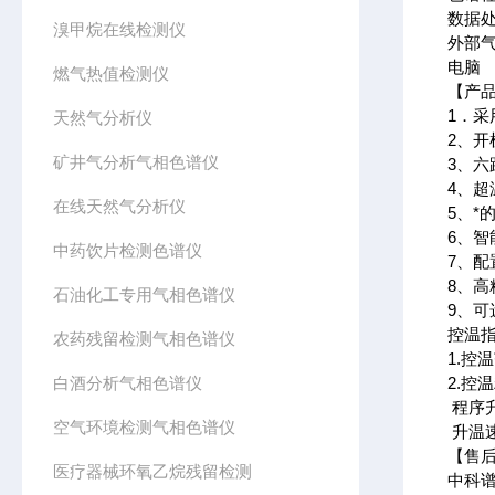
数据
溴甲烷在线检测仪
外部
电脑 
燃气热值检测仪
【产
1．
采
天然气分析仪
2、
矿井气分析气相色谱仪
3、
4、
在线天然气分析仪
5、*
6、
中药饮片检测色谱仪
7、
8、
石油化工专用气相色谱仪
9、
控温
农药残留检测气相色谱仪
1.控
白酒分析气相色谱仪
2.控
程序升
空气环境检测气相色谱仪
升温速率
【售
医疗器械环氧乙烷残留检测
中科