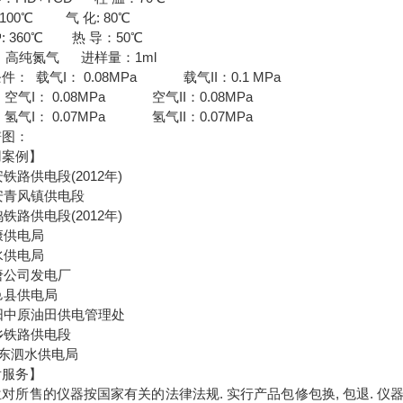
 100℃ 气 化: 80℃
: 360℃ 热 导：50℃
：高纯氮气 进样量：1ml
件： 载气I： 0.08MPa 载气II：0.1 MPa
： 0.08MPa 空气II：0.08MPa
： 0.07MPa 氢气II：0.07MPa
谱图：
用案例】
安铁路供电段(2012年)
西安青风镇供电段
鸡铁路供电段(2012年)
安康供电局
天水供电局
大唐公司发电厂
夏邑县供电局
濮阳中原油田供电管理处
新乡铁路供电段
 山东泗水供电局
后服务】
对所售的仪器按国家有关的法律法规. 实行产品包修包换, 包退. 仪器设