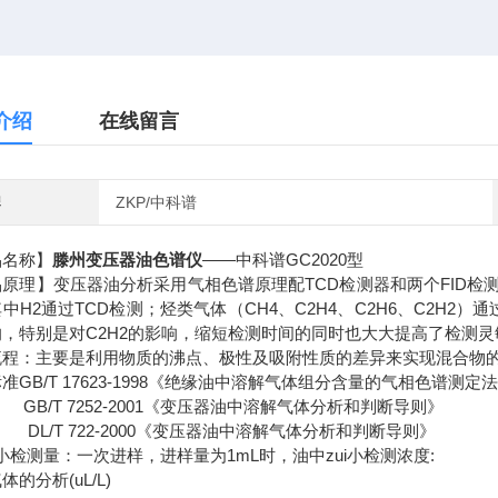
介绍
在线留言
牌
ZKP/中科谱
品名称】
滕州变压器油色谱仪
——中科谱GC2020型
原理】变压器油分析采用气相色谱原理配TCD检测器和两个FID检
中H2通过TCD检测；烃类气体（CH4、C2H4、C2H6、C2H2）通
响，特别是对C2H2的影响，缩短检测时间的同时也大大提高了检测灵
流程：主要是利用物质的沸点、极性及吸附性质的差异来实现混合物的
准GB/T 17623-1998《绝缘油中溶解气体组分含量的气相色谱测定
T 7252-2001《变压器油中溶解气体分析和判断导则》
T 722-2000《变压器油中溶解气体分析和判断导则》
zui小检测量：一次进样，进样量为1mL时，油中zui小检测浓度:
体的分析(uL/L)