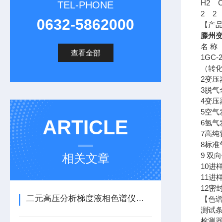
H2 
TEL-PHONE
2 2 
0632-5862000
【产
滕州
名
查看全部
1GC-
（转化
2
3
4
5
ARTICLE
6
7
8
9
相关文章
1
1
1
二元高压分析梯度液相色谱仪出现堵、漏的原因其实很简单
【色
测试
检测器