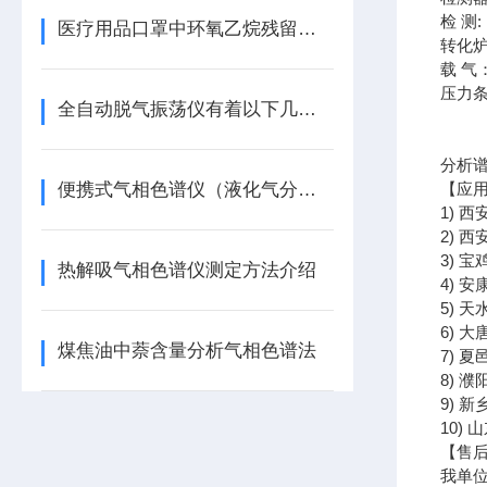
检 测:
医疗用品口罩中环氧乙烷残留检测解决方案
转化炉
载 气
压力条
全自动脱气振荡仪有着以下几大技术特点
空气I
氢气I
分析
便携式气相色谱仪（液化气分析）特点
【
应
1) 西
2) 
3) 宝
热解吸气相色谱仪测定方法介绍
4) 
5) 
6) 
煤焦油中萘含量分析气相色谱法
7) 
8) 
9) 
10)
【售
我单位