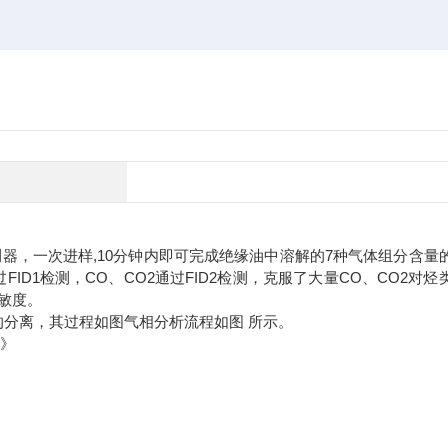
测器，一次进样,10分钟内即可完成绝缘油中溶解的7种气体组分含量
过FID1检测，CO、CO2通过FID2检测，克服了大量CO、CO2对烃
敏度。
分离，其过程如图气相分析流程如图 所示。
法》