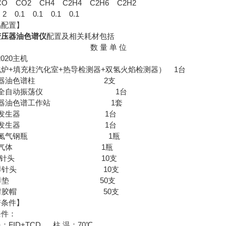
CO CO2 CH4 C2H4 C2H6 C2H2
2 0.1 0.1 0.1 0.1
品配置】
变压器油色谱仪
配置及相关耗材包括
 称 数 量 单 位
2020主机
炉+填充柱汽化室+热导检测器+双氢火焰检测器） 1台
变压器油色谱柱 2支
脱气全自动振荡仪 1台
变压器油色谱工作站 1套
空气发生器 1台
氢气发生器 1台
高纯氮气钢瓶 1瓶
标准气体 1瓶
 双向针头 10支
0进样针头 10支
1进样垫 50支
2密封胶帽 50支
谱条件】
条件：
：FID+TCD 柱 温：70℃