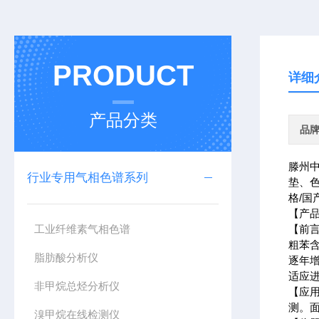
PRODUCT
详细
产品分类
品
滕州
行业专用气相色谱系列
垫、
格/国
【产品
工业纤维素气相色谱
【前
粗苯
脂肪酸分析仪
逐年
适应
非甲烷总烃分析仪
【应
测。
溴甲烷在线检测仪