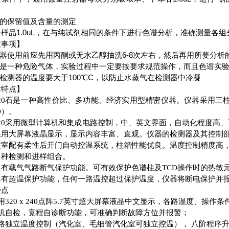
品的保留值及含量的测定
合样品1.0uL，在与纯试剂相同的条件下进行色谱分析，准确测量各
意事项】
射器使用前应先用丙酮或无水乙醇抽洗6-8次左右，然后再用所要分析的
氢气是一种危险气体，实验过程中一定要按要求规范操作，而且色谱实
焰检测器的温度要大于100℃C，以防止水蒸气在检测器中冷凝
术特点】
石
20
是一种高性价比、多功能、经济实用型精密仪器。仪器采用三柱
D）。
20
采用微型计算机和集成电路控制，中、英文界面，自动化程度高、
采用大屏幕液晶显示，显示内容丰富、直观。仪器的检测器及其控制
柱室配有柔性后开门自动控温系统，柱箱性能优良。温度控制精度高
多种检测和进样组合。
具有载气气路断气保护功能。可有效保护色谱柱及TCD操作时的热敏
具有超温保护功能，任何一路温控超过保护温度，仪器将断电保护并
特点
用320 x 240点阵5.7英寸超大屏幕液晶中文显示，各路温度、
开机自检，宽程自诊断功能，可准确判断故障方位并报警；
六路独立温度控制（汽化室、毛细管汽化室可独立控温）， 八阶程序