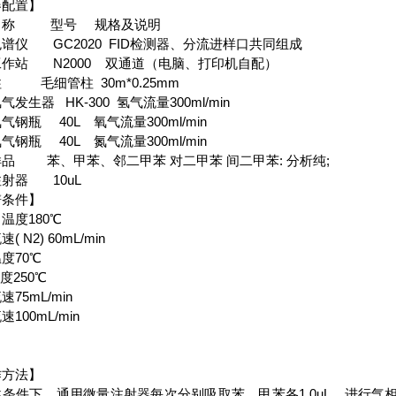
器配置】
名称 型号 规格及说明
谱仪 GC2020 FID检测器、分流进样口共同组成
作站 N2000 双通道（电脑、打印机自配）
 毛细管柱 30m*0.25mm
气发生器 HK-300 氢气流量300ml/min
气钢瓶 40L 氧气流量300ml/min
气钢瓶 40L 氮气流量300ml/min
品 苯、甲苯、邻二甲苯 对二甲苯 间二甲苯: 分析纯;
射器 10uL
谱条件】
温度180℃
( N2) 60mL/min
度70℃
温度250℃
75mL/min
100mL/min
作方法】
述条件下，通用微量注射器每次分别吸取苯、甲苯各1.0uL，进行气