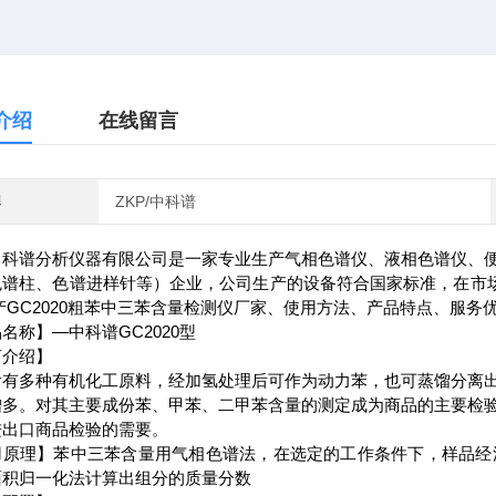
介绍
在线留言
牌
ZKP/中科谱
中科谱分析仪器有限公司是一家专业生产气相色谱仪、液相色谱仪、
色谱柱、色谱进样针等）企业，公司生产的设备符合国家标准，在市场
产GC2020粗苯中三苯含量检测仪厂家、使用方法、产品特点、服务
名称】—中科谱GC2020型
言介绍】
含有多种有机化工原料，经加氢处理后可作为动力苯，也可蒸馏分离
增多。对其主要成份苯、甲苯、二甲苯含量的测定成为商品的主要检
进出口商品检验的需要。
用原理】苯中三苯含量用气相色谱法，在选定的工作条件下，样品经
面积归一化法计算出组分的质量分数