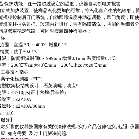
超温 保护功能：任一路超过设定的温度，仪器自动断电并报警；
的立式加热装置，使样品汽化更加的可靠，将汽化室产生的热辐射，降
智能模糊控制后开门系统，自动跟踪温度并动态调整 ，风门角度，即
配置填充柱柱头进样、玻璃内衬进样，带有隔膜清洗 ，功能的毛细管
高精度双重稳定气路，可同时安装四种检测器；
指标
温范围：室温 5℃～400℃ 增量0.1℃
温精度：优于±0.01℃
温：阶间恒温时间0～999min 增量0.1min 温度增量0.1℃
：200℃下zui大40℃/min 200℃上zui大20℃/min
器主要技术指标
离子化检测器（FID）
圆筒型收集极结构设计，石英喷嘴，响应*
测限：≤8×10g/s(正十六烷/异辛烷)
线噪声：≤2×10A
线漂移：≤2×10A/30min
性：≥10
后服务】
对所售的仪器按国家有关的法律法规. 实行产品包修包换, 包退. 仪器设
应. 如有需要, 及时上门解决问题.