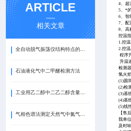
ARTICLE
4、
5、*
6、
7、
相关文章
8、
控温
1.控
2.控
全自动脱气振荡仪结构特点的详细介绍
程序升
升温速率
检测
石油液化气中二甲醚检测方法
氢火焰
(1)
(2)检
工业用乙二醇中二乙二醇含量分析气相色谱法
(3)基
(4)基
(5)线
【售
气相色谱法测定天然气中氮气含量方法
我单位
及时响