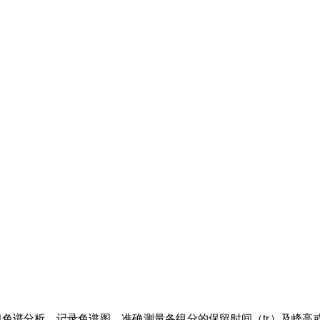
相色谱分析，记录色谱图，准确测量各组分的保留时间（tr）及峰高