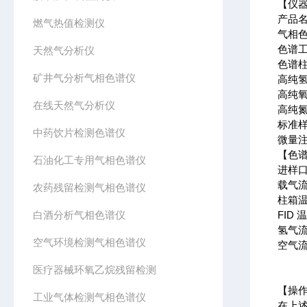
【仪
产品
燃气热值检测仪
气相色
色谱工
天然气分析仪
色谱柱
矿井气分析气相色谱仪
高纯氢
高纯氧
在线天然气分析仪
高纯氮
标准样
中药饮片检测色谱仪
微量注
【色
石油化工专用气相色谱仪
进样口
载气流速
农药残留检测气相色谱仪
柱箱温
白酒分析气相色谱仪
FID 
氢气流速
空气环境检测气相色谱仪
空气流速
医疗器械环氧乙烷残留检测
【操
工业气体检测气相色谱仪
在上