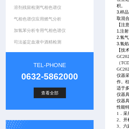
积。
溶剂残留检测气相色谱仪
3.样
取混
气相色谱仪应用燃气分析
【注
加氢苯分析专用气相色谱仪
1.注
2.
司法鉴定血液中酒精检测
3.氢
【技
GC20
（TC
TEL-PHONE
GC20
0632-5862000
仪器
作。
适于
查看全部
仪器
仪器
性能
1．采
2、
3、