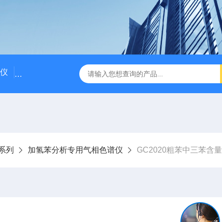
仪
国产气相色谱仪价格/国产气相色谱仪厂家
粗苯中三苯
系列
加氢苯分析专用气相色谱仪
GC2020粗苯中三苯含