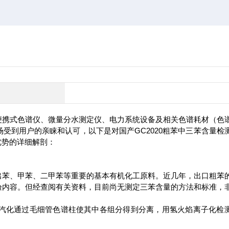
便携式色谱仪、微量分水测定仪、电力系统设备及相关色谱耗材（色
受到用户的亲睐和认可，以下是对国产GC2020粗苯中三苯含量检
优势的详细解剖：
出苯、甲苯、二甲苯等重要的基本有机化工原料。近几年，出口粗苯
验内容。但经查阅有关资料，目前尚无测定三苯含量的方法和标准，
汽化通过毛细管色谱柱使其中各组分得到分离，用氢火焰离子化检