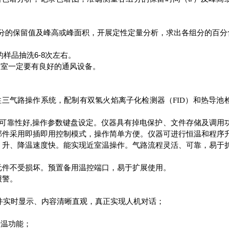
组分的保留值及峰高或峰面积，开展定性定量分析，求出各组分的百分
样品抽洗6-8次左右。
验室一定要有良好的通风设备。
三气路操作系统，配制有双氢火焰离子化检测器（FID）和热导池
可靠性好,操作参数键盘设定。仪器具有掉电保护、文件存储及调用
部件采用即插即用控制模式，操作简单方便。仪器可进行恒温和程序
，升、降温速度快。能实现近室温操作。气路流程灵活、可靠，易于
元件不受损坏。预置备用温控端口，易于扩展使用。
报警。
操作条件实时显示、内容清晰直观，真正实现人机对话；
升温功能；