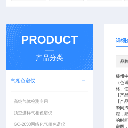
PRODUCT
详细
产品分类
品
滕州
气相色谱仪
（色
格、
【产
高纯气体检测专用
【产
瞬间
顶空进样气相色谱仪
程，
的时
GC-2090网络化气相色谱仪
谱图