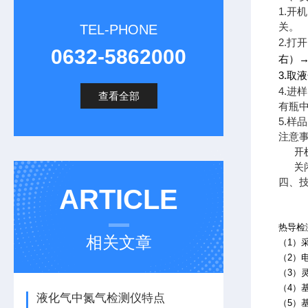
1.
开机
关。
TEL-PHONE
2.
打开
0632-5862000
右
）
3.
取液
4.
进样
查看全部
有瓶
5.
样品
注意
1.
开
2.
关
四、
ARTICLE
热导检
相关文章
（1）
（2）
（3）
（4）
液化气中氮气检测仪特点
（5）