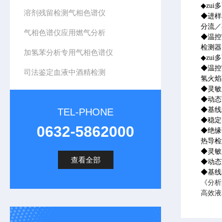
◆
zu
溶剂残留检测气相色谱仪
◆
进样
分流／
气相色谱仪应用燃气分析
◆
温控
检测器
加氢苯分析专用气相色谱仪
◆
zu
◆
温控
司法鉴定血液中酒精检测
氢火焰
◆
灵敏
◆
动态
◆
基线
TEL-PHONE
◆
稳定
0632-5862000
◆
绝缘
热导检
◆
灵敏
查看全部
◆
动态
◆
基线
《分析
高效液