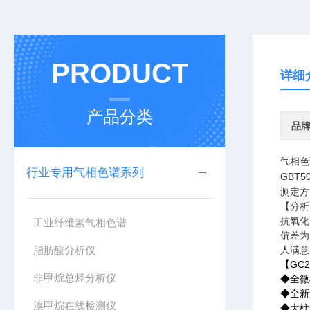
PRODUCT
详细
产品分类
品
气相色
行业专用气相色谱系列
GBT
测定方
【分析
抗氧化剂
工业纤维素气相色谱
偏差为
脂肪酸分析仪
人满意
GC2
【
非甲烷总烃分析仪
◆
全微
◆
全新
溴甲烷在线检测仪
◆
大柱