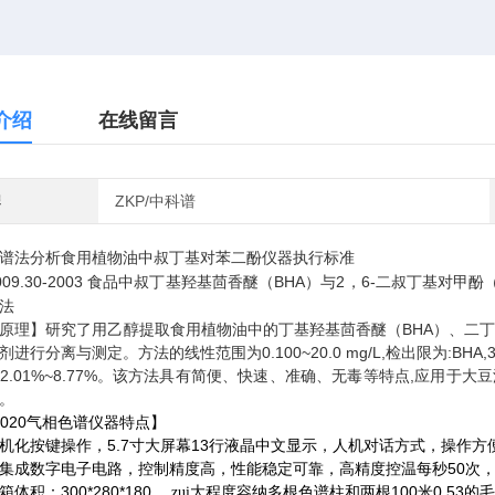
介绍
在线留言
牌
ZKP/中科谱
谱法分析食用植物油中叔丁基对苯二酚仪器执行标准
5009.30-2003 食品中叔丁基羟基茴香醚（BHA）与2，6-二叔丁基对甲
法
原理】研究了用乙醇提取食用植物油中的丁基羟基茴香醚（BHA）、二丁基
进行分离与测定。方法的线性范围为0.100~20.0 mg/L,检出限为:BHA,3.33μg
2.01%~8.77%。该方法具有简便、快速、准确、无毒等特点,应用
。
020
气相色谱仪器特点】
5.7
13
机化按键操作，
寸大屏幕
行液晶中文显示，人机对话方式，操作方
50
集成数字电子电路，控制精度高，性能稳定可靠，高精度控温每秒
次
300*280*180
100
0.53
箱体积：
，zui大程度容纳多根色谱柱和两根
米
的毛