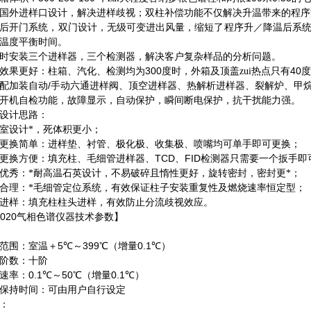
国外进样口设计，解决进样歧视；双柱补偿功能不仅解决升温带来的程序漂
后开门系统，双门设计，无级可变进出风量，缩短了程序升／降温后系
温度平衡时间。
时安装三个进样器，三个检测器，解决客户复杂样品的分析问题。
300
40
效果更好：柱箱、汽化、检测均为
度时，外箱及顶盖zui热点只有
度
/
配加装自动
手动六通进样阀、顶空进样器、热解析进样器、裂解炉、甲
开机自检功能，故障显示，自动保护，瞬间断电保护，抗干扰能力强。
设计思路：
室设计*，死体积更小；
更换简单：进样垫、衬管、极化极、收集极、喷嘴均可单手即可更换；
TCD
FID
更换方便：填充柱、毛细管进样器、
、
检测器只需要一个扳手即
优秀：*耐高温石英设计，不易破碎且惰性更好，旋转密封，密封更*；
合理：*毛细管定位系统，有效保证柱子安装重复性及燃烧速率恒定型；
进样：填充柱柱头进样，有效防止分流歧视效应。
020
气相色谱仪器技术参数】
5
399
0.1
范围：室温＋
℃
～
℃
（增量
℃
）
阶数：十阶
0.1
50
0.1
速率：
℃
～
℃
（增量
℃
）
保持时间：可由用户自行设定
：