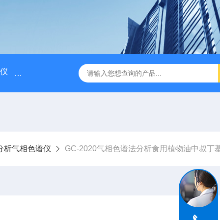
仪
国产气相色谱仪价格/国产气相色谱仪厂家
粗苯中三苯
分析气相色谱仪
GC-2020气相色谱法分析食用植物油中叔丁基对苯