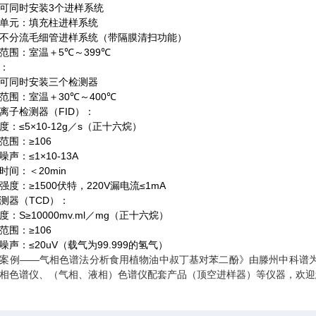
3
i多可同时安装
个进样系统
单元：填充柱进样系统
不分流毛细管进样系统（带隔膜清扫功能）
5
399
范围：室温＋
℃
～
℃
：
i多可同时安装三个检测器
30
400
范围：室温＋
℃
～
℃
FID
离子检测器（
）：
≤5×10-12g
s
度：
／
（正十六烷）
≥106
范围：
≤1×10-13A
噪声：
20min
时间：＜
≥1500
220V
≤1mA
强度：
伏特，
漏电流
TCD
测器（
）：
S≥10000mv.ml
mg
度：
／
（正十六烷）
≥106
范围：
≤20uV
99.999
噪声：
（载气为
的氢气）
案例——
气相色谱法分析食用植物油中叔丁基对苯二酚
》由滕州中科谱
相色谱仪、（气相、液相）色谱仪配套产品（顶空进样器）等仪器，欢迎