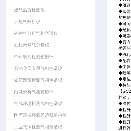
◆
引进
燃气热值检测仪
◆
智能
加热炉
天然气分析仪
◆
可同
◆
绝热
矿井气分析气相色谱仪
◆
可选
◆
具有
在线天然气分析仪
优秀的
◆
汽化
中药饮片检测色谱仪
◆
配件
◆
主体
石油化工专用气相色谱仪
◆
喷嘴
◆
定位
农药残留检测气相色谱仪
◆
柱头
GC2
白酒分析气相色谱仪
【
柱箱：
空气环境检测气相色谱仪
◆
温控
◆
程升
医疗器械环氧乙烷残留检测
◆
程升
◆
程升
工业气体检测气相色谱仪
进样器