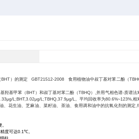
酚（BHT）的测定
GBT21512-2008 食用植物油中叔丁基对苯二酚（TB
羟基甲苯（BHT）和叔丁基对苯二酚（TBHQ）,并用气相色谱-质谱法
/L;BHT,3.02μg/L;TBHQ,37.9μg/L。平均回收率为80.6%~123%,
于大豆油、花生油、芝麻油、菜籽油、茶油、食用调和油中的抗氧化剂的测定,
便。
0.1
，精度可达
℃
。
细柱。