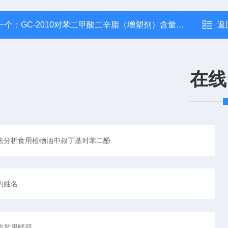
一个：
GC-2010对苯二甲酸二辛脂（增塑剂）含量分析气相色谱仪
返
在线