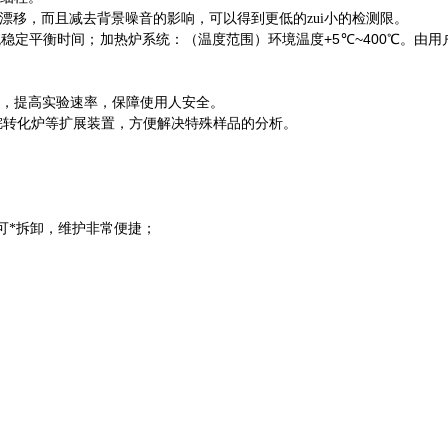
移，而且减去背景噪音的影响，可以得到更低的zui小的检测限。
+5
~400
统稳定平衡时间；加热炉系统：（温度范围）环境温度
℃
℃
。由用
，提高实验速率，保障使用人安全。
烷转化炉等扩展装置，方便解决特殊样品的分析。
可*拆卸，维护非常便捷；