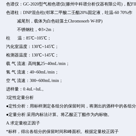
色谱仪：GC-2020型气相色谱仪(滕州中科谱分析仪器有限公司)，配FID
色谱柱：DNP混合柱(邻苯二甲酸二壬酯20%固定液，吐温-60 70%作
减尾剂，载体为白色硅藻土Chromosorb W-HP)
不锈钢柱，Φ3×2m；
柱 温：85℃~105℃；
汽化室温度：130℃~145℃；
检测器温度：130℃~145℃；
载 气 流速: 高纯氮25~40mL/min；
氢 气 流速：40~60mL/min；
空 气 流速：300~600mL/min；
进样量：0.4uL~luL。
3定性定量分析
●定性分析：用标样测定各组分的保留时间，将测出的酒样中的各组
●定量分析:采用内标法计算。将乙酸正丁酯作为内标物。
A.求定量校正因子
*标样，得出各组分的保留时间和峰面积。根据定量校正因子