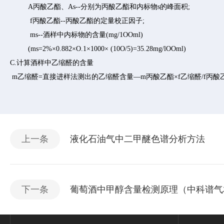
A丙酸乙酯、As--分别为丙酸乙酯和内标物s的峰面积;
f丙酸乙酯--丙酸乙酯的定量校正因子;
ms--酒样中内标物的含量(mg/1OOml)
(ms=2%×0.882×O.1×1000× (10O/5)=35.28mg/lOOml)
C.计算酒样中乙缩醛的含量
m乙缩醛=直接进样法测出的乙缩醛含量—m丙酸乙酯×f乙缩醛/f丙酸
上一条
液化石油气中二甲醚色谱分析方法
下一条
葡萄酒中甲醇含量检测原理（中科谱气