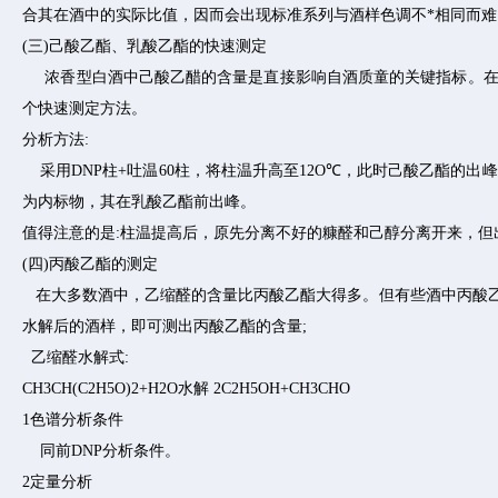
合其在酒中的实际比值，因而会出现标准系列与酒样色调不*相同而
(三)己酸乙酯、乳酸乙酯的快速测定
浓香型白酒中己酸乙醋的含量是直接影响自酒质童的关键指标。在
个快速测定方法。
分析方法:
采用DNP柱+吐温60柱，将柱温升高至12O℃，此时己酸乙酯的
为内标物，其在乳酸乙酯前出峰。
值得注意的是:柱温提高后，原先分离不好的糠醛和己醇分离开来，但
(四)丙酸乙酯的测定
在大多数酒中，乙缩醛的含量比丙酸乙酯大得多。但有些酒中丙酸乙
水解后的酒样，即可测出丙酸乙酯的含量;
乙缩醛水解式:
CH3CH(C2H5O)2+H2O水解 2C2H5OH+CH3CHO
1色谱分析条件
同前DNP分析条件。
2定量分析