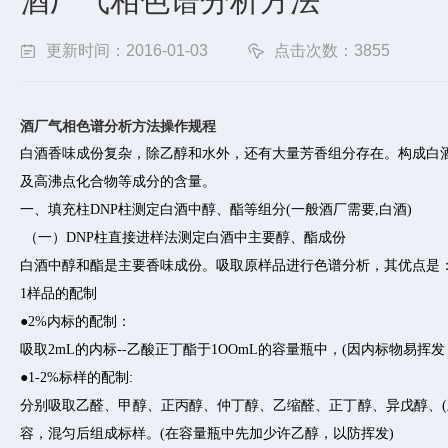
酒厂气相色谱分析方法
更新时间：2016-01-03
点击次数：3855
酒厂气相色谱分析方法操作规程
白酒香味成份复杂，除乙醇和水外，还有大量芳香组分存在。构成白
及高沸点化合物等成分的含量。
一、填充柱DNP柱测定白酒中醇、酯等组分(一般酒厂需要,白酒)
（一）DNP柱直接进样法测定白酒中主要醇、酯成份
白酒中醇和酯是主要香味成份。吸取原样品进行色谱分析，其优点是：
1样品的配制
●2%内标的配制：
吸取2mL的内标--乙酸正丁酯于1OOmL的容量瓶中，(因内标物易挥发
●1-2%标样的配制:
分别吸取乙醛、甲醇、正丙醇、仲丁醇、乙缩醛、正丁醇、异戊醇、(正己
容，混匀后组成标样。(在容量瓶中先加少许乙醇，以防挥发)