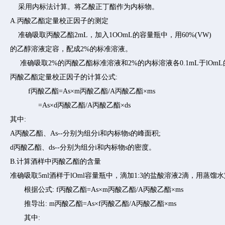
采用内标法计算。将乙酸正丁酯作为内标物。
A.丙酸乙酯定量校正因子的测定
准确吸取丙酸乙酯2mL，加入1OOmL的容量瓶中，用60%(VW)
的乙醇溶液定容，配成2%的标准溶液。
准确吸取2%的丙酸乙酯标准溶液和2%的内标溶液各0.1mL于lOmL
丙酸乙酯定量校正因子的计算公式:
f丙酸乙酯=As×m丙酸乙酯/A丙酸乙酯×ms
=As×d丙酸乙酯/A丙酸乙酯×ds
其中:
A丙酸乙酯、As--分别为组分i和内标物s的峰面积;
d丙酸乙酯、ds--分别为组分i和内标物s的密度。
B.计算酒样中丙酸乙酯的含量
准确吸取5ml酒样于lOml容量瓶中，滴加1:3的盐酸溶液2滴，用蒸馏
根据公式: f丙酸乙酯=As×m丙酸乙酯/A丙酸乙酯×ms
推导出: m丙酸乙酯=As×f丙酸乙酯/A丙酸乙酯×ms
其中: