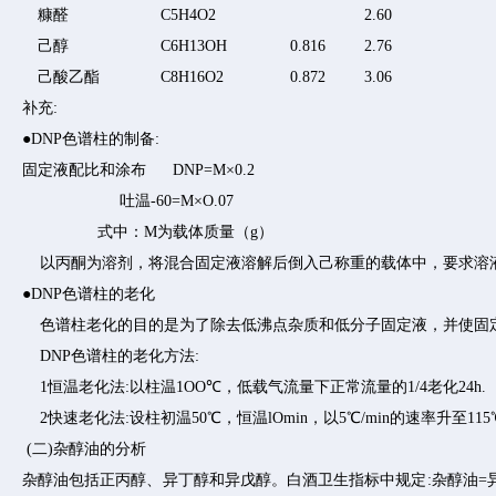
糠醛
C5H4O2
2.60
己醇
C6H13OH
0.816
2.76
己酸乙酯
C8H16O2
0.872
3.06
补充:
●DNP色谱柱的制备:
固定液配比和涂布 DNP=M×0.2
吐温-60=M×O.07
式中：M为载体质量（g）
以丙酮为溶剂，将混合固定液溶解后倒入己称重的载体中，要求溶液全
●DNP色谱柱的老化
色谱柱老化的目的是为了除去低沸点杂质和低分子固定液，并使固定
DNP色谱柱的老化方法:
1恒温老化法:以柱温1OO℃，低载气流量下正常流量的1/4老化24h.
2快速老化法:设柱初温50℃，恒温lOmin，以5℃/min的速率升至11
(二)杂醇油的分析
杂醇油包括正丙醇、异丁醇和异戊醇。白酒卫生指标中规定:杂醇油=