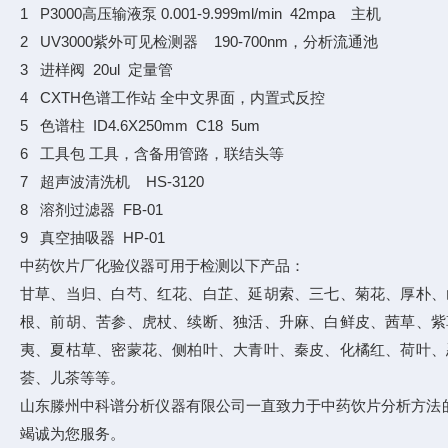
1 P3000高压输液泵 0.001-9.999ml/min 42mpa 主机
2 UV3000紫外可见检测器 190-700nm，分析流通池
3 进样阀 20ul 定量管
4 CXTH色谱工作站 全中文界面，内置式反控
5 色谱柱 ID4.6X250mm C18 5um
6 工具包 工具，含备用管路，联结头等
7 超声波清洗机 HS-3120
8 溶剂过滤器 FB-01
9 真空抽吸器 HP-01
中药饮片厂化验仪器可用于检测以下产品：
甘草、当归、白芍、红花、白芷、延胡索、三七、菊花、厚朴、
根、前胡、苦参、虎杖、续断、独活、升麻、白鲜皮、茜草、紫
夷、夏枯草、密蒙花、侧柏叶、大青叶、秦皮、化橘红、荷叶、
荟、儿茶等等。
山东滕州中科谱分析仪器有限公司一直致力于中药饮片分析方法
竭诚为您服务。