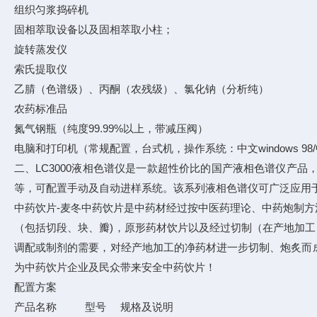
组织匀浆捣碎机
固相萃取设备以及固相萃取小柱；
旋转蒸发仪
索氏提取仪
乙腈（色谱级）、丙酮（农残级）、氯化钠（分析纯）
农药标准品
氮气钢瓶（纯度99.99%以上，带减压阀）
电脑和打印机（常规配置，台式机，操作系统：中文windows 98/中文wi
二、LC3000液相色谱仪是一款超性价比的国产液相色谱仪产
等，可配置手动及自动进样系统。该系列液相色谱仪可广泛应用
中药饮片-麦冬中药饮片是中药材经过按中医药理论、中药炮制
（包括切段、块、瓣)，原形药材饮片以及经过切制（在产地加工
调配或制剂的需要，对经产地加工的净药材进一步切制、炮炙而成的
为中药饮片企业及民众带来安全中药饮片！
配置方案
产品名称 型号 规格及说明