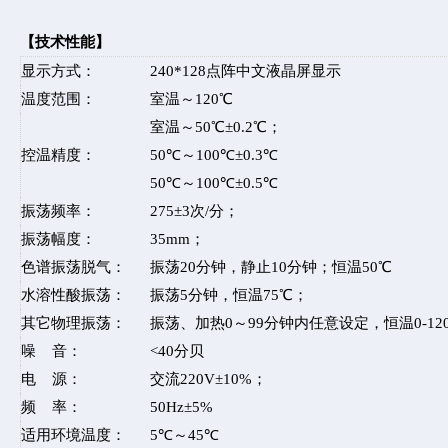
【技术性能】
显示方式：
240*128点阵中文液晶屏显示
温度范围：
室温～120℃
室温～50℃±0.2℃；
控温精度：
50℃～100℃±0.3℃
50℃～100℃±0.5℃
振荡频率：
275±3次/分；
振荡幅度：
35mm；
色谱振荡脱气：
振荡20分钟，静止10分钟；恒温50℃
水溶性酸振荡：
振荡5分钟，恒温75℃；
其它物理振荡：
振荡、加热0～99分钟内任意设定，恒温0-1
噪 音：
<40分贝
电 源：
交流220V±10%；
频 率：
50Hz±5%
适用环境温度：
5℃～45℃