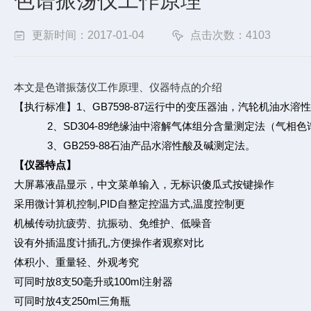
色谱振荡仪工作原理
更新时间：2017-01-04
点击次数：4103
本文是色谱振荡仪工作原理、仪器特点的介绍
1、GB7598-87运行中的变压器油，汽轮机油水
【执行标准】
2、SD304-89绝缘油中溶解气体组分含量测定法（气相色
3、GB259-88石油产品水溶性酸及碱测定法。
【仪器特点】
大屏幕液晶显示，中文菜单输入，无标识傻瓜式按键操作
采用微计算机控制,PID自整定控温方式,温度控制更
机械传动抗疲劳、抗振动、免维护、低噪音
设有外插温度计插孔,方便操作者观察对比
体积小、重量轻、外观考究
可同时放8支50毫升或100ml注射器
可同时放4支250ml三角瓶