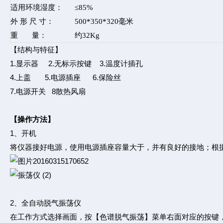
适用环境湿度：
≤85%
外 形 尺 寸：
500*350*320毫米
重 量：
约32Kg
【结构与特征】
1.显示器 2.无标示按键 3.温度计插孔
4.上盖 5.电源插座 6.保险丝
7.电源开关 8散热风扇
【操作方法】
1、开机
将仪器接好电源，使用电源插座容量大于，并有良好的接地；根
2、全自动脱气振荡仪
在工作方式选择画面，按【色谱脱气振荡】菜单右面对应的按键