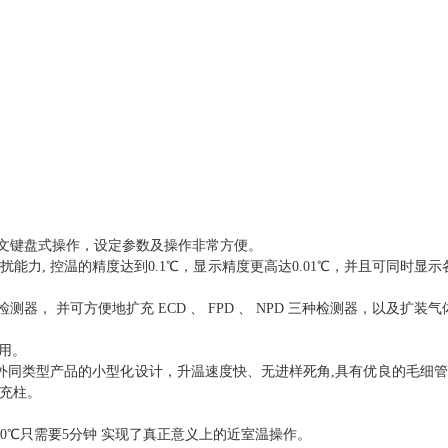
文键盘式操作，设定参数及操作非常方便。
干扰能力
,
控温的精度达到
0.1
℃
，显示精度更高达
0.01
℃
，并且可同时显示
检测器，
并可方便地扩充
ECD
、
FPD
、
NPD
三种检测器，以及扩装气
用。
外同类型产品的小型化设计，升温速度快、无进样死角
,
具有优良的毛细管
充柱。
0
℃
只需要
5
分钟
实现了真正意义上的近室温操作。