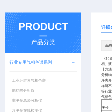
PRODUCT
详细
产品分类
品
《印
行业专用气相色谱系列
相、液
【方法
分析物
工业纤维素气相色谱
序离开
样所不
脂肪酸分析仪
等行业
气相色
非甲烷总烃分析仪
序号
溴甲烷在线检测仪