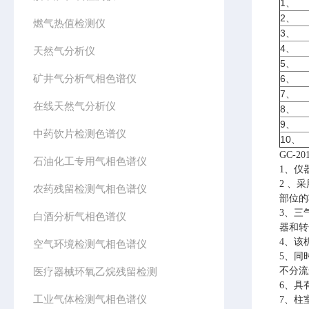
1、
2、
燃气热值检测仪
3、
4、
天然气分析仪
5、
矿井气分析气相色谱仪
6、
7、
在线天然气分析仪
8、
9、
中药饮片检测色谱仪
10
GC-20
石油化工专用气相色谱仪
1
、仪
2
、采
农药残留检测气相色谱仪
部位的
3
、三
白酒分析气相色谱仪
器和转
4
、该
空气环境检测气相色谱仪
5
、同
医疗器械环氧乙烷残留检测
不分流
6
、具
工业气体检测气相色谱仪
7
、柱