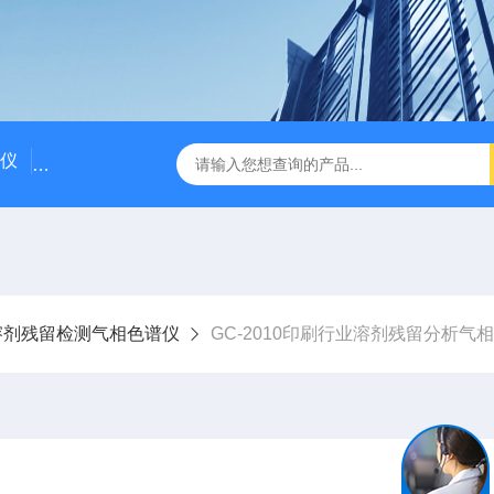
仪
国产气相色谱仪价格/国产气相色谱仪厂家
粗苯中三苯
溶剂残留检测气相色谱仪
GC-2010印刷行业溶剂残留分析气