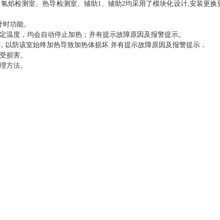
、氢焰检测室、热导检测室、辅助
1
、辅助
2
均采用了模块化设计
,
安装更换
计时功能。
定温度，均会自动停止加热；并有提示故障原因及报警提示。
，以防该室始终加热导致加热体损坏
.
并有提示故障原因及报警提示．
受损害。
理方法。