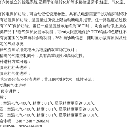
有六路独立的控温系统
.
适用于加装转化炉等多路控温需求
;
柱室、气化室
有掉电保护功能，可自动记忆设定参数。具有抗电源突变干扰功能和秒表
有超温保护功能，温度超过所设上限自动断电并报警。任一路温度超过设
"
"
有
“0
℃
保护功能。当任一路温度显示始终为
“0
℃
时，
均会自动停止加热
类产品中*断气保护及提示功能，可zui大限度地保护
TCD
钨丝和色谱柱不
有宽范围的故障自我诊断功能，
36
种自诊断信息，随时显示故障原因及处
定的气路系统
:
载气流量采用先稳压后稳流的双重稳定设计；
精确的气路控制阀件，具有高重现性和高稳定性。
种进样方式可选：
填充柱柱头进样；
填充柱气化进样；
毛细管分流
/
不分流进样：背压阀控制技术，线性分流；
六通阀气体进样；
动顶空进样；
标：
-400
：室温
+5
℃
℃
精度：
0.1
℃
显示精度更高达
0.01
℃
-400
器：室温
+5
℃
℃
精度：
0.1
℃
显示精度更高达
0.01
℃
-400
器：室温
+5
℃
℃
精度：
0.1
℃
显示精度更高达
0.01
℃
箱体积：
248
＊
248
＊
260MM