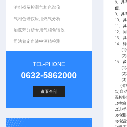
8
、具
溶剂残留检测气相色谱仪
便。
9
、具
气相色谱仪应用燃气分析
10
、具
11
、具
加氢苯分析专用气相色谱仪
12
、同
13
、具
司法鉴定血液中酒精检测
14
、稳
(1)
(2)
15
、多
TEL-PHONE
(1)
0632-5862000
(2)
(3)
(4)
查看全部
(5)
自
温控指
1)
柱箱
2)
进样
3)
检测
4)
柱温