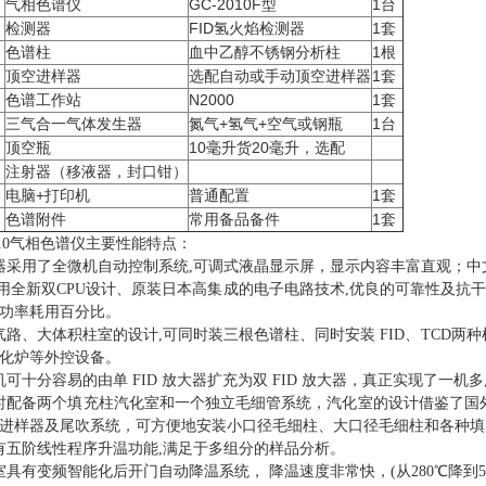
气相色谱仪
GC-2010F型
1台
检测器
FID氢火焰检测器
1套
色谱柱
血中乙醇不锈钢分析柱
1根
顶空进样器
选配自动或手动顶空进样器
1套
色谱工作站
N2000
1套
三气合一气体发生器
氮气+氢气+空气或钢瓶
1台
顶空瓶
10毫升货20毫升，选配
注射器（移液器，封口钳）
电脑+打印机
普通配置
1套
、
色谱附件
常用备品备件
1套
10
气相色谱仪主要性能特点：
器采用了全微机自动控制系统
,
可调式液晶显示屏，显示内容丰富直观；中
用全新双
CPU
设计、原装日本高集成的电子电路技术
,
优良的可靠性及抗
功率耗用百分比。
气路、大体积柱室的设计
,
可同时装三根色谱柱、同时安装
FID
、
TCD
两种
化炉等外控设备。
机可十分容易的由单
FID
放大器扩充为双
FID
放大器，真正实现了一机多
时配备两个填充柱汽化室和一个独立毛细管系统，汽化室的设计借鉴了国
进样器及尾吹系统，可方便地安装小口径毛细柱、大口径毛细柱和各种填
有五阶线性程序升温功能
,
满足于多组分的样品分析。
室具有变频智能化后开门自动降温系统，
降温速度非常快，
(
从
280
℃
降到
5