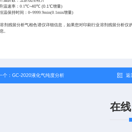
升温阶数：五阶线性程升
~40
(0.1
升温速率：
0.1
℃
℃
℃
增量
)
恒温保持时间：
0~9999.9min(0.1min
增量
)
溶剂残留分析气相色谱仪详细信息，如果您对印刷行业溶剂残留分析仪
息。
一个：
GC-2020液化气纯度分析
返
在线