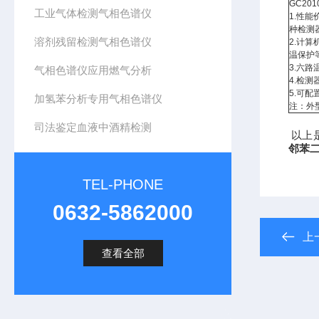
GC2
工业气体检测气相色谱仪
1.性
种检测
溶剂残留检测气相色谱仪
2.计
温保护
3.六
气相色谱仪应用燃气分析
4.检
5.可
加氢苯分析专用气相色谱仪
注：外型
司法鉴定血液中酒精检测
以上
邻苯
TEL-PHONE
0632-5862000
上
查看全部