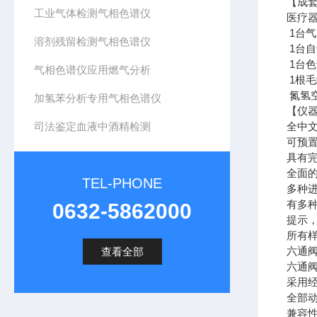
【成
工业气体检测气相色谱仪
医疗
1台气
溶剂残留检测气相色谱仪
1台
1台色
气相色谱仪应用燃气分析
1根毛细
氮氢
加氢苯分析专用气相色谱仪
【仪
司法鉴定血液中酒精检测
全中
可预
具有
全面
TEL-PHONE
多种
有多
0632-5862000
提示
所有
六通
查看全部
六通
采用
全部
兼容