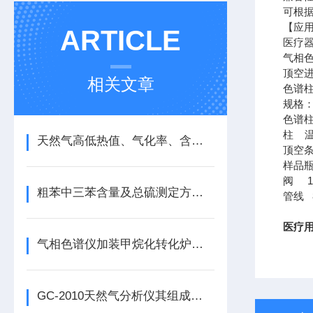
可根
【应
ARTICLE
医疗
气相
顶空进
相关文章
色谱
规格：
色谱
柱 温
天然气高低热值、气化率、含量、密度检测方法及原理
顶空条
样品瓶
阀 1
粗苯中三苯含量及总硫测定方法（气相色谱原理）
管线 
医疗
气相色谱仪加装甲烷化转化炉方法
GC-2010天然气分析仪其组成部分具体如下