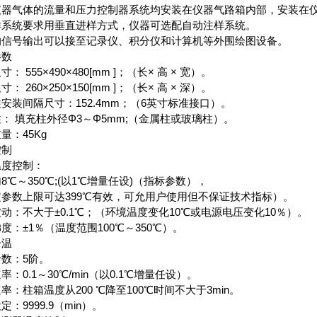
仪器气体的流量和压力控制器系统均安装在仪器气路箱内部，安装在
样系统要求用垂直进样方式，仪器可选配自动注样系统。
的信号输出可以接至记录仪、积分仪和计算机等外围绘图设备。
参数
： 555×490×480[mm ]；（长× 高 × 宽）。
： 260×250×150[mm ]；（长× 高 × 深）。
安装间隔尺寸：152.4mm；（6英寸标准接口）。
： 填充柱外径Φ3～Φ5mm;（金属柱或玻璃柱）。
量：45Kg
控制
温度控制：
8℃～350℃;(以1℃增量任设)（指标参数），
参数上限可达399℃有效，可允用户使用但不保证技术指标）。
动：不大于±0.1℃；（环境温度变化10℃或电源电压变化10％）。
度：±1％（温度范围100℃～350℃）。
升温
数：5阶。
率：0.1～30℃/min（以0.1℃增量任设）。
率：柱箱温度从200 ℃降至100℃时间不大于3min。
定：9999.9（min）。