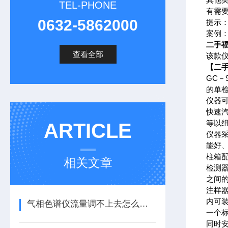
TEL-PHONE
有需
0632-5862000
提示
案例：
二手福
查看全部
该款
【
二手
GC－
的单
仪器
快速汽
等以
ARTICLE
仪器
能好
柱箱
相关文章
检测
之间的
注样
内可
气相色谱仪流量调不上去怎么检查？
一个
同时