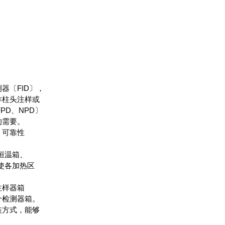
器〔FID〕，
作柱头注样或
PD、NPD〕
的需要。
、可靠性
恒温箱、
使各加热区
注样器箱
个检测器箱。
装方式，能够