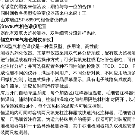
要有诚意的顾客来信洽谈，期待与每一位的合作！
：同时回收各类型实验室仪器请来电来函！王
山东瑞虹SP-6890气相色谱仪特点
立9790气相色谱仪
配置
仪器配有双氢火焰检测器、双毛细管分流进样系统
福立9790气相色谱仪
参数
】
9790型气相色谱仪是一种普及型、多用途、高性能
检测器系列化仪器。其基型仪器采用双气路分析系统，配有氢火焰检测
可进行恒温或程序升温操作方式；可安装填充柱或毛细管色谱柱；可
化注样分析；并可选择配置各种不同性能的检测器〔TCD、ECD、F
组成性能不同的仪器，满足不同用户、不同分析对象、不同应用场所
采用微机控制，键盘式操作，液晶屏幕显示。具有电子线路集成度高
、操作简单、适应长时间运行等优点。
配有后开门自动降温系统，每个加热区(注样器恒温箱、毛细管注样器
器恒温箱、辅助恒温箱、柱箱恒温箱)之间都用隔热材料相对隔开，以
热传递减至zui小，每个加热区的温度均可独立控制。
器恒温箱内可同时容纳两只填充柱注样器或快速汽化注样器。毛细管
装配一只毛细管注样器。为适合特殊用户的需要，仪器可同时装配两
标准检测器箱和一个热导池检测器箱。其中标准检测器箱为双机座安
安装两只检测器。