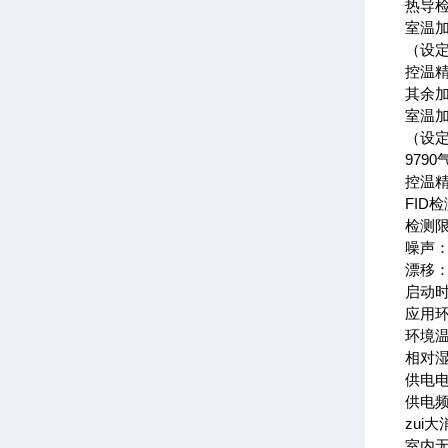
热导
室温加
（设定
控温精
其余
室温加
（设定
979
控温精
FID
检测限：
噪声：2
漂移：不
启动时
应用
环境温
相对湿
供电电
供电频率
zui
室内无