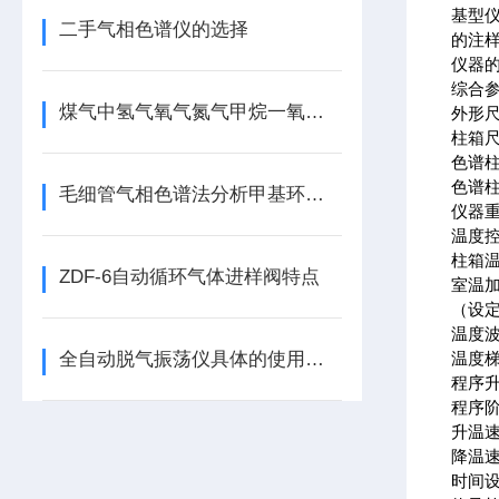
基型
二手气相色谱仪的选择
的注
仪器
综合
煤气中氢气氧气氮气甲烷一氧化碳含量气相色谱分析方法
外形尺寸
柱箱尺寸
色谱柱
色谱柱
毛细管气相色谱法分析甲基环己基二甲氧基硅烷方法及原理
仪器重
温度
柱箱
ZDF-6自动循环气体进样阀特点
室温加
（设定
温度波
全自动脱气振荡仪具体的使用方法如下
温度梯
程序
程序阶
升温速
降温速
时间设