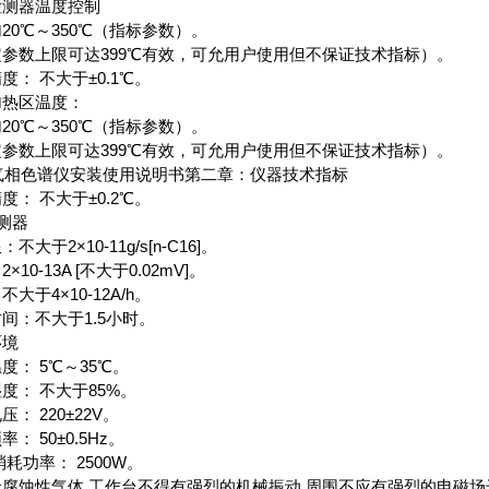
检测器温度控制
20℃～350℃（指标参数）。
参数上限可达399℃有效，可允用户使用但不保证技术指标）。
度： 不大于±0.1℃。
加热区温度：
20℃～350℃（指标参数）。
参数上限可达399℃有效，可允用户使用但不保证技术指标）。
0气相色谱仪安装使用说明书第二章：仪器技术指标
度： 不大于±0.2℃。
检测器
不大于2×10-11g/s[n-C16]。
×10-13A [不大于0.02mV]。
大于4×10-12A/h。
间：不大于1.5小时。
环境
度： 5℃～35℃。
度： 不大于85%。
压： 220±22V。
： 50±0.5Hz。
大消耗功率： 2500W。
腐蚀性气体,工作台不得有强烈的机械振动,周围不应有强烈的电磁场