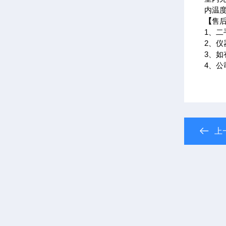
内温
【
售
1、
2、
3、
4、
上