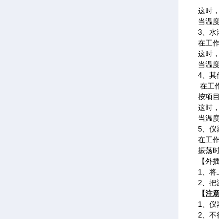
这时
当温度
3、水
在工
这时
当温
4、其
在工
按项目
这时
当温
5、仪
在工
振荡
【外
1、
2、
【注
1、
2、