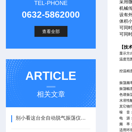
采用微
TEL-PHONE
机械
0632-5862000
设有
体积
可同时
查看全部
可同时
【技
显示方
温度范
控温精
ARTICLE
振荡频
振荡幅
相关文章
色谱振
水溶性
其它物
噪 音
别小看这台全自动脱气振荡仪！它的应用版图，远超你的想象
电 源
频 率
适用环