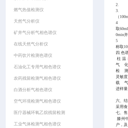
2.
燃气热值检测仪
3. 
（100m
天然气分析仪
4 
取60m
矿井气分析气相色谱仪
0mi
5 
在线天然气分析仪
称取1
四.色
中药饮片检测色谱仪
柱 
气 化
石油化工专用气相色谱仪
检 测
灵敏度
农药残留检测气相色谱仪
载 气：
进样量：
白酒分析气相色谱仪
空气环境检测气相色谱仪
六、结
食
采用
医疗器械环氧乙烷残留检测
七、售
滕州
工业气体检测气相色谱仪
户，及