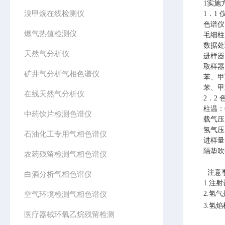
1实施
溴甲烷在线检测仪
1．1
色谱仪 
燃气热值检测仪
毛细柱 
数据处
天然气分析仪
进样器
取样器
矿井气分析气相色谱仪
苯、甲
苯、甲
在线天然气分析仪
2．2
柱温：6
中药饮片检测色谱仪
载气压
氢气压
石油化工专用气相色谱仪
进样量；
隔垫吹扫
农药残留检测气相色谱仪
注意
白酒分析气相色谱仪
1.
注射
空气环境检测气相色谱仪
2.
氢气
3.氢
医疗器械环氧乙烷残留检测