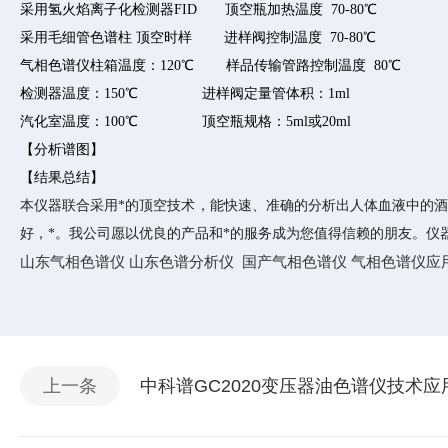
采用氢火焰离子化检测器FID 顶空瓶加热温度 70-80
℃
采用毛细管色谱柱 顶空时样 进样阀控制温度 70-80
℃
气相色谱仪柱箱温度：120
℃
样品传输管路控制温度 80
℃
检测器温度：150
℃
进样阀定量管体积：1ml
汽化室温度：100
℃
顶空瓶规格：5ml或20ml
【分析谱图】
【结果总结】
本仪器联合采用*的顶空技术，能快速、准确的分析出人体血液中的酒
好，*。我公司愿以优良的产品和*的服务成为您值得信赖的朋友。仪
山东气相色谱仪 山东色谱分析仪 国产气相色谱仪 气相色谱仪应
上一条
中科谱GC2020变压器油色谱仪技术应