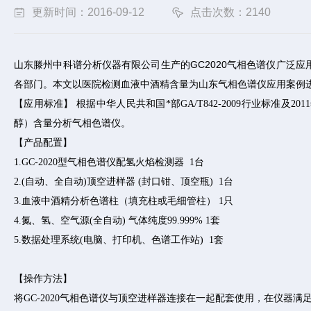
更新时间：2016-09-12
点击次数：2140
山东滕州中科谱分析仪器有限公司生产的GC2020气相色谱仪
广泛应
各部门。本文以医院检测血液中酒精含量为山东气相色谱仪应用案例
【应用标准】 根据中华人民共和国*部GA/T842-2009行业标准及
醇）含量分析气相色谱仪。
【产品配置】
1.GC-2020型气相色谱仪配氢火焰检测器 1台
2.(自动、全自动)顶空进样器 (封口钳、顶空瓶) 1台
3.血液中酒精分析色谱柱（填充柱或毛细管柱） 1只
4.氮、氢、空气源(全自动) 气体纯度99.999% 1套
5.数据处理系统(电脑、打印机、色谱工作站) 1套
【操作方法】
将GC-2020气相色谱仪与顶空进样器连接在一起配套使用，在仪