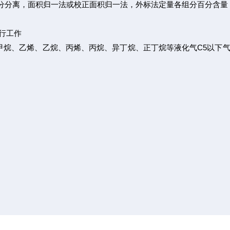
分分离，面积归一法或校正面积归一法，外标法定量各组分百分含量
行工作
甲烷、乙烯、乙烷、丙烯、丙烷、异丁烷、正丁烷等液化气C5以下