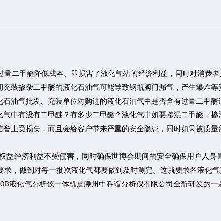
过量二甲醚降低成本。即损害了液化气站的经济利益，同时对消费者
期充装掺杂二甲醚的液化石油气可能导致钢瓶阀门漏气，产生爆炸等
化石油气批发、充装单位对购进的液化石油气中是否含有过量二甲醚
化气中有没有二甲醚？有多少二甲醚？液化气中如要掺混二甲醚，掺
信誉上受损失，而且会给客户带来严重的安全隐患，同时如果被质量
权益经济利益不受侵害，同时确保世博会期间的安全确保用户人身
要求，做到对每一批次液化气都要做到及时测定。这就要求各液化气
20B液化气分析仪一体机是滕州中科谱分析仪有限公司全新研发的一