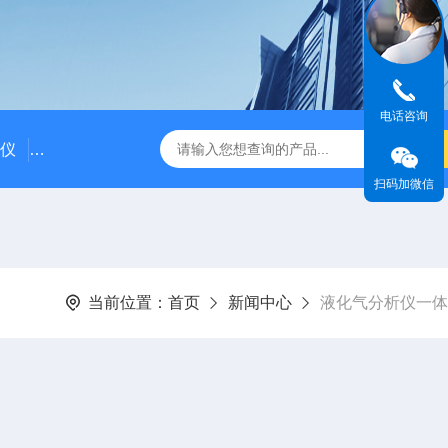
电话咨询
仪
国产气相色谱仪价格/国产气相色谱仪厂家
粗苯中三苯
扫码加微信
当前位置：
首页
新闻中心
液化气分析仪一体