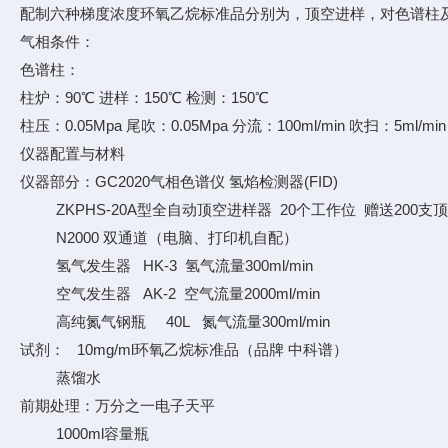
配制六种梯度浓度环氧乙烷标准品分别为，顶空进样，对色谱柱及
气相条件：
色谱柱：
柱炉：90℃ 进样：150℃ 检测：150℃
柱压：0.05Mpa 尾吹：0.05Mpa 分流：100ml/min 吹扫：5ml/min
仪器配置与材料
仪器部分：GC2020气相色谱仪 氢焰检测器(FID)
ZKPHS-20A型全自动顶空进样器 20个工作位 赠送200支
N2000 双通道（电脑、打印机自配）
氢气发生器 HK-3 氢气流量300ml/min
空气发生器 AK-2 空气流量2000ml/min
高纯氮气钢瓶 40L 氮气流量300ml/min
试剂： 10mg/ml环氧乙烷标准品（品牌 中科谱）
蒸馏水
前期处理：万分之一电子天平
1000ml容量瓶