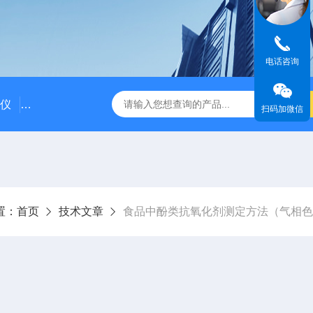
电话咨询
仪
国产气相色谱仪价格/国产气相色谱仪厂家
粗苯中三苯
扫码加微信
置：
首页
技术文章
食品中酚类抗氧化剂测定方法（气相色