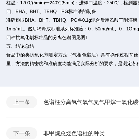
柱温：170℃(5min)一240℃(5min)；进样口温度：250℃，检
四、BHA、BHT、TBHQ、PG标准液的制备
准确称取BHA、BHT、TBHQ、PG各0.1g混合后用乙酸丁酯溶
1mg/mL。然后稀释成标准系列标准液：0．50mg/mL、0．1Omg/mL
四种抗氧化剂标准品的分离色谱图见图1
五、结论总结
食品中酚类抗氧化剂测定方法（气相色谱法）具有操作过程简便
量、方法的精密度和准确度均能满足实际分析的要求，是测定各
上一条
色谱柱分离氢气氧气氮气甲烷一氧化碳
下一条
非甲烷总烃色谱柱的种类