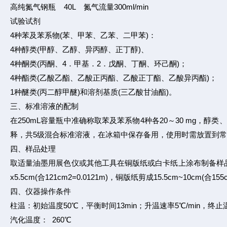
高纯氮气钢瓶 40L 氮气流量300ml/min
试验试剂
4种苯及苯系物(苯、甲苯、乙苯、二甲苯)：
4种醇类(甲醇、乙醇、异丙醇、正丁醇)、
4种酮类(丙酮、4．甲基．2．戊酮、丁酮、环己酮)；
4种酯类(乙酸乙酯、乙酸正丙酯、乙酸正丁酯、乙酸异丙酯)；
1种醚类(丙二醇甲醚)和溶剂基质(三乙酸甘油酯)。
三、标准溶液的配制
在250mL容量瓶中准确称取苯及苯系物4种各20～30 mg，
释，共5级混合标准溶液，在冰箱中保存备用，使用时需放置到
四、样品处理
取适量油墨用展色仪或其他工具在铜版纸或白卡纸上涂布制备样品，试样厚
x5.5cm(合121cm2=0.0121m)，铜版纸剪成15.5cm~1
四、仪器操作条件
柱温：初始温度50℃，平衡时间13min；升温速率5℃/min，终止温
汽化温度： 260℃